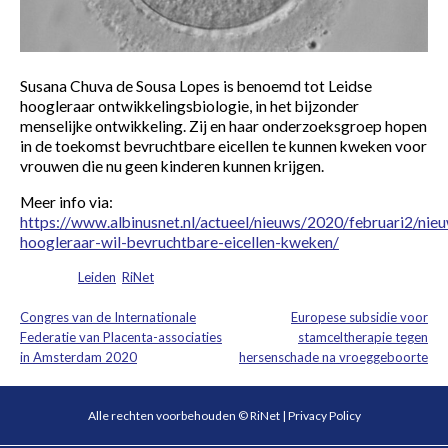
Susana Chuva de Sousa Lopes is benoemd tot Leidse
hoogleraar ontwikkelingsbiologie, in het bijzonder
menselijke ontwikkeling. Zij en haar onderzoeksgroep hopen
in de toekomst bevruchtbare eicellen te kunnen kweken voor
vrouwen die nu geen kinderen kunnen krijgen.
Meer info via:
https://www.albinusnet.nl/actueel/nieuws/2020/februari2/nie
hoogleraar-wil-bevruchtbare-eicellen-kweken/
Posted in
Leiden
,
RiNet
Congres van de Internationale
Europese subsidie voor
Bericht
Federatie van Placenta-associaties
stamceltherapie tegen
in Amsterdam 2020
hersenschade na vroeggeboorte
navigatie
Alle rechten voorbehouden © RiNet |
Privacy Policy